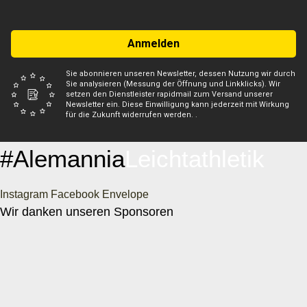
Anmelden
Sie abonnieren unseren Newsletter, dessen Nutzung wir durch
Sie analysieren (Messung der Öffnung und Linkklicks). Wir
setzen den Dienstleister rapidmail zum Versand unserer
Newsletter ein. Diese Einwilligung kann jederzeit mit Wirkung
für die Zukunft widerrufen werden. .
#Alemannia
Leichtathletik
Instagram
Facebook
Envelope
Wir danken unseren Sponsoren