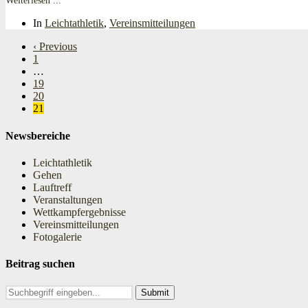
Weiterlesen ...
In
Leichtathletik
,
Vereinsmitteilungen
‹ Previous
1
…
19
20
21
Newsbereiche
Leichtathletik
Gehen
Lauftreff
Veranstaltungen
Wettkampfergebnisse
Vereinsmitteilungen
Fotogalerie
Beitrag suchen
Search
for: