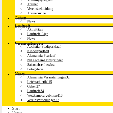
Trainer
Vereinsbekleidung
Trainersuche
Gehen
News
Lauftreff
Aktivitäten
Lauftreff-Liga
News
Veranstaltungen
Aachener Stadtparklauf
Kindersportfest
Alemannia Paarlauf
NetAachen-Domspringen
Saisonabschlussfest
Fotogalerie
News
Alemannia Veranstaltungen
32
Leichtathletik
115
Gehen
27
Lauftreff
34
Wettkampfergebnisse
118
Vereinsmitteilungen
27
Start
Verein