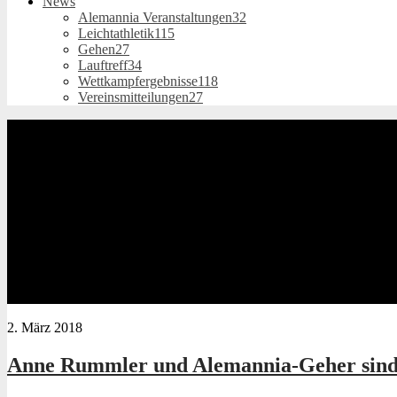
News
Alemannia Veranstaltungen
32
Leichtathletik
115
Gehen
27
Lauftreff
34
Wettkampfergebnisse
118
Vereinsmitteilungen
27
2. März 2018
Anne Rummler und Alemannia-Geher sind 