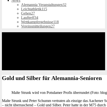
News
Alemannia Veranstaltungen
32
Leichtathletik
115
Gehen
27
Lauftreff
34
Wettkampfergebnisse
118
Vereinsmitteilungen
27
Gold und Silber
für Alemannia-Senioren
Malte Strunk wird von Potsdamer Profis überrundet (Foto: blo
Malte Strunk und Peter Schumm vertraten als einzige das Aachener 
– nicht überraschend – Gold und Silber. Peter hatte in der M75 durc