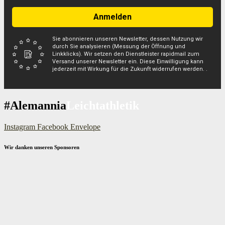
Anmelden
Sie abonnieren unseren Newsletter, dessen Nutzung wir
durch Sie analysieren (Messung der Öffnung und
Linkklicks). Wir setzen den Dienstleister rapidmail zum
Versand unserer Newsletter ein. Diese Einwilligung kann
jederzeit mit Wirkung für die Zukunft widerrufen werden. .
#Alemannia
Leichtathletik
Instagram
Facebook
Envelope
Wir danken unseren Sponsoren