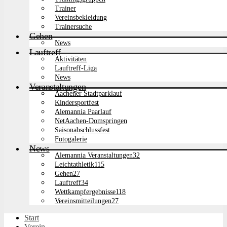
Trainer
Vereinsbekleidung
Trainersuche
Gehen
News
Lauftreff
Aktivitäten
Lauftreff-Liga
News
Veranstaltungen
Aachener Stadtparklauf
Kindersportfest
Alemannia Paarlauf
NetAachen-Domspringen
Saisonabschlussfest
Fotogalerie
News
Alemannia Veranstaltungen
32
Leichtathletik
115
Gehen
27
Lauftreff
34
Wettkampfergebnisse
118
Vereinsmitteilungen
27
Start
Verein