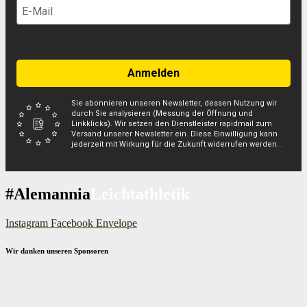
Anmelden
Sie abonnieren unseren Newsletter, dessen Nutzung wir
durch Sie analysieren (Messung der Öffnung und
Linkklicks). Wir setzen den Dienstleister rapidmail zum
Versand unserer Newsletter ein. Diese Einwilligung kann
jederzeit mit Wirkung für die Zukunft widerrufen werden. .
#Alemannia
Leichtathletik
Instagram
Facebook
Envelope
Wir danken unseren Sponsoren