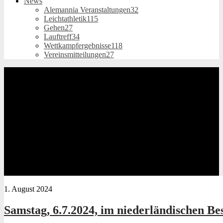
News
Alemannia Veranstaltungen
32
Leichtathletik
115
Gehen
27
Lauftreff
34
Wettkampfergebnisse
118
Vereinsmitteilungen
27
1. August 2024
Samstag, 6.7.2024, im niederländischen Be