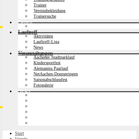
Trainer
Vereinsbekleidung
Trainersuche
Gehen
News
Lauftreff
Aktivitäten
Lauftreff-Liga
News
Veranstaltungen
Aachener Stadtparklauf
Kindersportfest
Alemannia Paarlauf
NetAachen-Domspringen
Saisonabschlussfest
Fotogalerie
News
Alemannia Veranstaltungen
32
Leichtathletik
115
Gehen
27
Lauftreff
34
Wettkampfergebnisse
118
Vereinsmitteilungen
27
Start
Verein