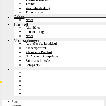
Trainer
Vereinsbekleidung
Trainersuche
Gehen
News
Lauftreff
Aktivitäten
Lauftreff-Liga
News
Veranstaltungen
Aachener Stadtparklauf
Kindersportfest
Alemannia Paarlauf
NetAachen-Domspringen
Saisonabschlussfest
Fotogalerie
News
Alemannia Veranstaltungen
32
Leichtathletik
115
Gehen
27
Lauftreff
34
Wettkampfergebnisse
118
Vereinsmitteilungen
27
Start
Verein