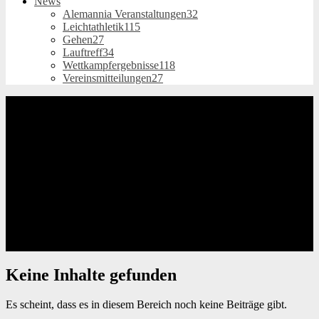
News
Alemannia Veranstaltungen
32
Leichtathletik
115
Gehen
27
Lauftreff
34
Wettkampfergebnisse
118
Vereinsmitteilungen
27
Keine Inhalte gefunden
Es scheint, dass es in diesem Bereich noch keine Beiträge gibt.