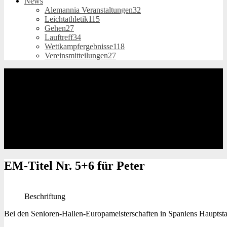
News
Alemannia Veranstaltungen
32
Leichtathletik
115
Gehen
27
Lauftreff
34
Wettkampfergebnisse
118
Vereinsmitteilungen
27
EM-Titel
Nr. 5+6 für Peter
Beschriftung
Bei den Senioren-Hallen-Europameisterschaften in Spaniens Hauptsta