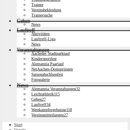
Trainer
Vereinsbekleidung
Trainersuche
Gehen
News
Lauftreff
Aktivitäten
Lauftreff-Liga
News
Veranstaltungen
Aachener Stadtparklauf
Kindersportfest
Alemannia Paarlauf
NetAachen-Domspringen
Saisonabschlussfest
Fotogalerie
News
Alemannia Veranstaltungen
32
Leichtathletik
115
Gehen
27
Lauftreff
34
Wettkampfergebnisse
118
Vereinsmitteilungen
27
Start
Verein