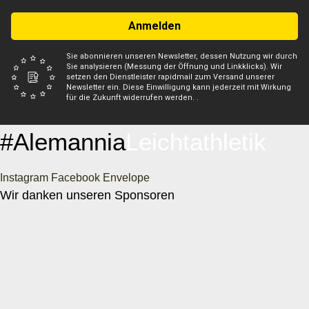
Anmelden
Sie abonnieren unseren Newsletter, dessen Nutzung wir durch
Sie analysieren (Messung der Öffnung und Linkklicks). Wir
setzen den Dienstleister rapidmail zum Versand unserer
Newsletter ein. Diese Einwilligung kann jederzeit mit Wirkung
für die Zukunft widerrufen werden. .
#Alemannia
Leichtathletik
Instagram
Facebook
Envelope
Wir danken unseren Sponsoren