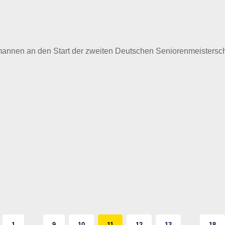
annen an den Start der zweiten Deutschen Seniorenmeistersc
…
…
1
9
10
11
12
13
18