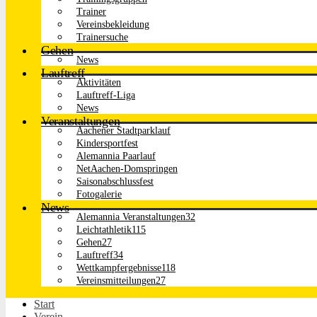
Trainer
Vereinsbekleidung
Trainersuche
Gehen
News
Lauftreff
Aktivitäten
Lauftreff-Liga
News
Veranstaltungen
Aachener Stadtparklauf
Kindersportfest
Alemannia Paarlauf
NetAachen-Domspringen
Saisonabschlussfest
Fotogalerie
News
Alemannia Veranstaltungen
32
Leichtathletik
115
Gehen
27
Lauftreff
34
Wettkampfergebnisse
118
Vereinsmitteilungen
27
Start
Verein