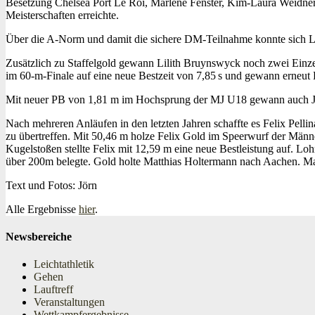
Besetzung Chelsea Port Le Roi, Marlene Fenster, Kim-Laura Weidner
Meisterschaften erreichte.
Über die A-Norm und damit die sichere DM-Teilnahme konnte sich Lu
Zusätzlich zu Staffelgold gewann Lilith Bruynswyck noch zwei Einzel
im 60‑m‑Finale auf eine neue Bestzeit von 7,85 s und gewann erneut
Mit neuer PB von 1,81 m im Hochsprung der MJ U18 gewann auch J
Nach mehreren Anläufen in den letzten Jahren schaffte es Felix Pelli
zu übertreffen. Mit 50,46 m holze Felix Gold im Speerwurf der Männ
Kugelstoßen stellte Felix mit 12,59 m eine neue Bestleistung auf. Lo
über 200m belegte. Gold holte Matthias Holtermann nach Aachen. M
Text und Fotos: Jörn
Alle Ergebnisse
hier
.
Newsbereiche
Leichtathletik
Gehen
Lauftreff
Veranstaltungen
Wettkampfergebnisse