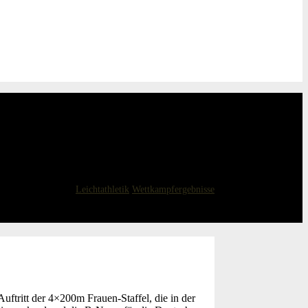
13. Februar 2026
Leichtathletik
Wettkampfergebnisse
ftritt der 4×200m Frauen-Staffel, die in der