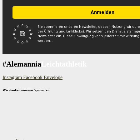
Anmelden
Sie abonnieren unseren Newsletter, dessen Nutzung wir dur
der Öffnung und Linkklicks). Wir setzen den Dienstleister r
Newsletter ein. Diese Einwilligung kann jederzeit mit Wirkung
werden. .
#Alemannia
Leichtathletik
Instagram
Facebook
Envelope
Wir danken unseren Sponsoren