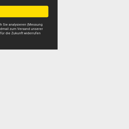
ch Sie analysieren (Messung
apidmail zum Versand unserer
 für die Zukunft widerrufen