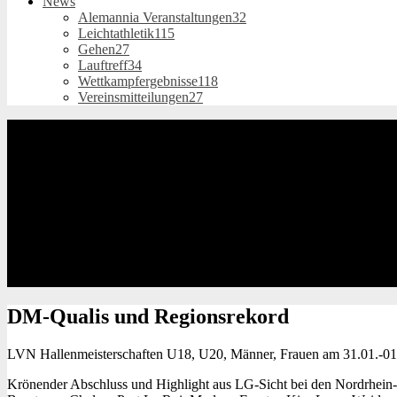
News
Alemannia Veranstaltungen
32
Leichtathletik
115
Gehen
27
Lauftreff
34
Wettkampfergebnisse
118
Vereinsmitteilungen
27
DM-Qualis
und Regionsrekord
LVN Hallenmeisterschaften U18, U20, Männer, Frauen am 31.01.-01
Krönender Abschluss und Highlight aus LG-Sicht bei den Nordrhein-Ha