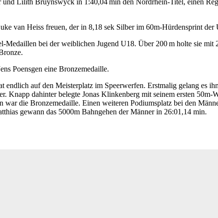
 und Lilith Bruynswyck in 1:40,04 min den Nordrhein‑Titel, einen Re
ke van Heiss freuen, der in 8,18 sek Silber im 60m-Hürdensprint de
-Medaillen bei der weiblichen Jugend U18. Über 200 m holte sie mit 25
 Bronze.
ens Poensgen eine Bronzemedaille.
nat endlich auf den Meisterplatz im Speerwerfen. Erstmalig gelang es 
er. Knapp dahinter belegte Jonas Klinkenberg mit seinem ersten 50m-
hn war die Bronzemedaille. Einen weiteren Podiumsplatz bei den Männer
atthias gewann das 5000m Bahngehen der Männer in 26:01,14 min.