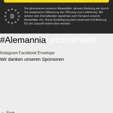
Sie abonnieren unseren Newsletter, dessen Nutzung wir durch
Sie analysieren (Messung der Öffnung und Linkklicks). Wir
setzen den Dienstleister rapidmail zum Versand unserer
Newsletter ein. Diese Einwilligung kann jederzeit mit Wirkung
für die Zukunft widerrufen werden. .
#Alemannia
Leichtathletik
Instagram
Facebook
Envelope
Wir danken unseren Sponsoren
Start