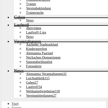
Trainer
Vereinsbekleidung
Trainersuche
Gehen
News
Lauftreff
Aktivitäten
Lauftreff-Liga
News
Veranstaltungen
Aachener Stadtparklauf
Kindersportfest
Alemannia Paarlauf
NetAachen-Domspringen
Saisonabschlussfest
Fotogalerie
News
Alemannia Veranstaltungen
32
Leichtathletik
115
Gehen
27
Lauftreff
34
Wettkampfergebnisse
118
Vereinsmitteilungen
27
Start
Verein