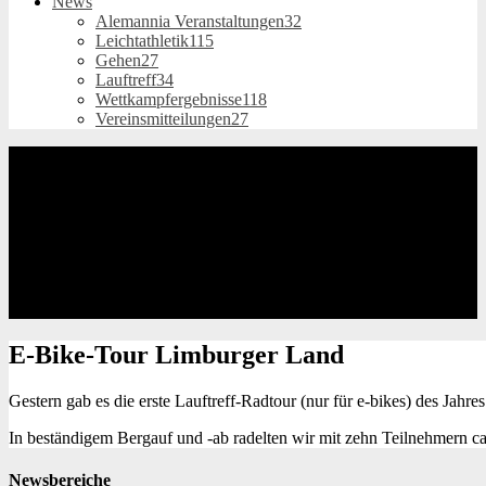
News
Alemannia Veranstaltungen
32
Leichtathletik
115
Gehen
27
Lauftreff
34
Wettkampfergebnisse
118
Vereinsmitteilungen
27
E-Bike-Tour
Limburger Land
Gestern gab es die erste Lauftreff-Radtour (nur für e-bikes) des Jahre
In beständigem Bergauf und -ab radelten wir mit zehn Teilnehmern c
Newsbereiche