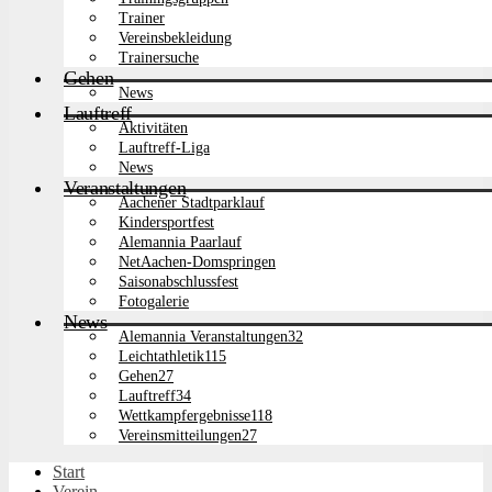
Trainer
Vereinsbekleidung
Trainersuche
Gehen
News
Lauftreff
Aktivitäten
Lauftreff-Liga
News
Veranstaltungen
Aachener Stadtparklauf
Kindersportfest
Alemannia Paarlauf
NetAachen-Domspringen
Saisonabschlussfest
Fotogalerie
News
Alemannia Veranstaltungen
32
Leichtathletik
115
Gehen
27
Lauftreff
34
Wettkampfergebnisse
118
Vereinsmitteilungen
27
Start
Verein