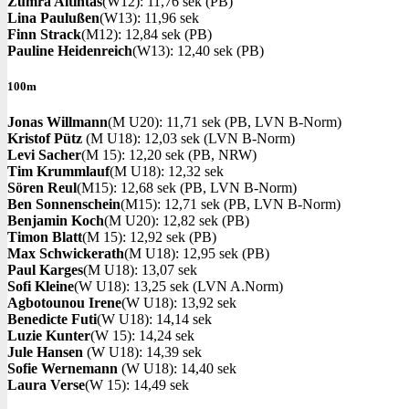
Zümra Altintas
(W12): 11,76 sek (PB)
Lina Paulußen
(W13): 11,96 sek
Finn Strack
(M12): 12,84 sek (PB)
Pauline Heidenreich
(W13): 12,40 sek (PB)
100m
Jonas Willmann
(M U20): 11,71 sek (PB, LVN B-Norm)
Kristof Pütz
(M U18): 12,03 sek (LVN B-Norm)
Levi Sacher
(M 15): 12,20 sek (PB, NRW)
Tim Krummlauf
(M U18): 12,32 sek
Sören Reul
(M15): 12,68 sek (PB, LVN B-Norm)
Ben Sonnenschein
(M15): 12,71 sek (PB, LVN B-Norm)
Benjamin Koch
(M U20): 12,82 sek (PB)
Timon Blatt
(M 15): 12,92 sek (PB)
Max Schwickerath
(M U18): 12,95 sek (PB)
Paul Karges
(M U18): 13,07 sek
Sofi Kleine
(W U18): 13,25 sek (LVN A.Norm)
Agbotounou Irene
(W U18): 13,92 sek
Benedicte Futi
(W U18): 14,14 sek
Luzie Kunter
(W 15): 14,24 sek
Jule Hansen
(W U18): 14,39 sek
Sofie Wernemann
(W U18): 14,40 sek
Laura Verse
(W 15): 14,49 sek