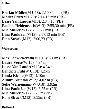
800m
Florian Müller
(M U18): 2:10,86 min (PB)
Moritz Peitz
(M U20): 2:14,16 min (PB)
Lasse Yan Laude
(M13): 2:34, 15 (PB)
Pauline Heidenreich
(W13): 2:55,30 min (PB)
Mia Müller
(W12): 2:56,72 min (PB)
Lina Paulußen
(W13): 2:57,13 min (PB)
Finn Strack
(M12): 3:00,23 (PB)
Weitsprung
Max Schwickerath
(M U18): 5,11m (PB)
Laura Verse
(W 15): 4,34 m
Lasse Yan Laude
(M 13): 4,34 m
Bendicte Futi
(W U18): 4,26m
Linda Kleine
(W13): 4,10m
Zümra Altintas
(W12): 4,02 m (PB)
Sofie Wernemann
(W U18): 3,92m
Lina Paulußen
(W13): 3,75 m (PB)
Mia Müller
(W12): 3,75 m (PB)
Finn Strack
(M12): 3,55m (PB)
Ballwurf