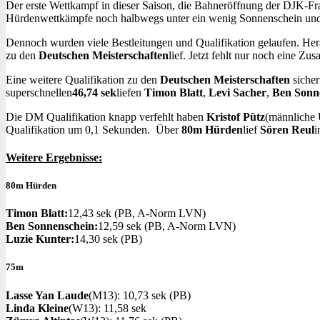
Der erste Wettkampf in dieser Saison, die Bahneröffnung der DJK-Fra
Hürdenwettkämpfe noch halbwegs unter ein wenig Sonnenschein und t
Dennoch wurden viele Bestleitungen und Qualifikation gelaufen. Her
zu den
Deutschen Meisterschaften
lief. Jetzt fehlt nur noch eine Zu
Eine weitere Qualifikation zu den
Deutschen Meisterschaften
siche
superschnellen
46,74 sek
liefen
Timon Blatt
,
Levi Sacher
,
Ben Sonn
Die DM Qualifikation knapp verfehlt haben
Kristof Pütz
(männliche
Qualifikation um 0,1 Sekunden. Über
80m Hürden
lief
Sören Reul
i
Weitere Ergebnisse:
80m Hürden
Timon Blatt:
12,43 sek (PB, A-Norm LVN)
Ben Sonnenschein:
12,59 sek (PB, A-Norm LVN)
Luzie Kunter:
14,30 sek (PB)
75m
Lasse Yan Laude
(M13): 10,73 sek (PB)
Linda Kleine
(W13): 11,58 sek