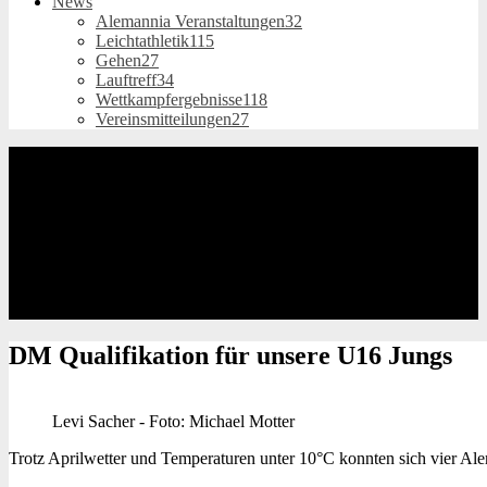
News
Alemannia Veranstaltungen
32
Leichtathletik
115
Gehen
27
Lauftreff
34
Wettkampfergebnisse
118
Vereinsmitteilungen
27
DM Qualifikation
für unsere U16 Jungs
Levi Sacher - Foto: Michael Motter
Trotz Aprilwetter und Temperaturen unter 10°C konnten sich vier Al