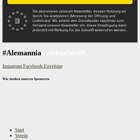
Sie abonnieren unseren Newsletter, dessen Nutzung wir
durch Sie analysieren (Messung der Öffnung und
Linkklicks). Wir setzen den Dienstleister rapidmail zum
Versand unserer Newsletter ein. Diese Einwilligung kann
jederzeit mit Wirkung für die Zukunft widerrufen werden. .
#Alemannia
Leichtathletik
Instagram
Facebook
Envelope
Wir danken unseren Sponsoren
Start
Verein