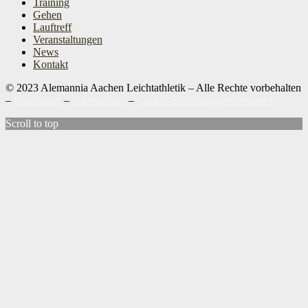
Training
Gehen
Lauftreff
Veranstaltungen
News
Kontakt
© 2023 Alemannia Aachen Leichtathletik – Alle Rechte vorbehalten
–
Impressum
–
Datenschutz
–
Cookie-Einstellungen anpassen
Scroll to top