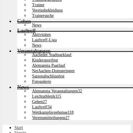
Trainer
Vereinsbekleidung
Trainersuche
Gehen
News
Lauftreff
Aktivitäten
Lauftreff-Liga
News
Veranstaltungen
Aachener Stadtparklauf
Kindersportfest
Alemannia Paarlauf
NetAachen-Domspringen
Saisonabschlussfest
Fotogalerie
News
Alemannia Veranstaltungen
32
Leichtathletik
115
Gehen
27
Lauftreff
34
Wettkampfergebnisse
118
Vereinsmitteilungen
27
Start
Verein