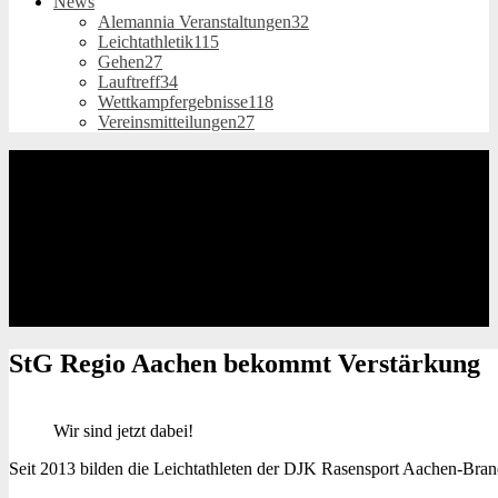
News
Alemannia Veranstaltungen
32
Leichtathletik
115
Gehen
27
Lauftreff
34
Wettkampfergebnisse
118
Vereinsmitteilungen
27
StG Regio Aachen
bekommt Verstärkung
Wir sind jetzt dabei!
Seit 2013 bilden die Leichtathleten der DJK Rasensport Aachen-Bran