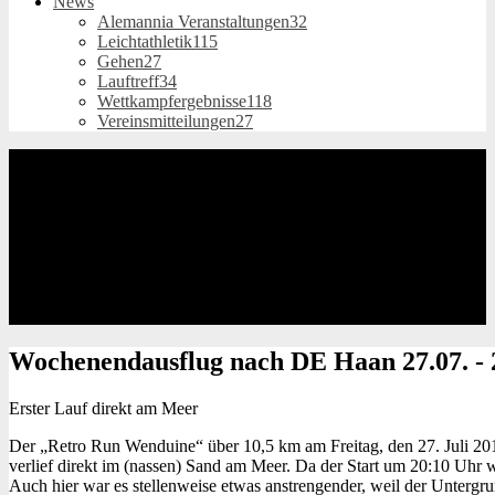
News
Alemannia Veranstaltungen
32
Leichtathletik
115
Gehen
27
Lauftreff
34
Wettkampfergebnisse
118
Vereinsmitteilungen
27
Wochenendausflug
nach DE Haan 27.07. - 
Erster Lauf direkt am Meer
Der „Retro Run Wenduine“ über 10,5 km am Freitag, den 27. Juli 2018,
verlief direkt im (nassen) Sand am Meer. Da der Start um 20:10 Uhr
Auch hier war es stellenweise etwas anstrengender, weil der Untergr