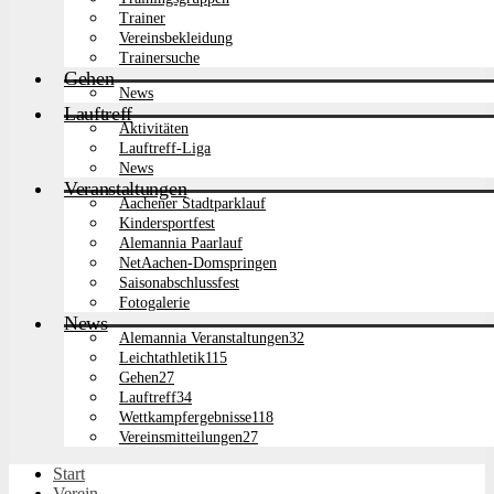
Trainer
Vereinsbekleidung
Trainersuche
Gehen
News
Lauftreff
Aktivitäten
Lauftreff-Liga
News
Veranstaltungen
Aachener Stadtparklauf
Kindersportfest
Alemannia Paarlauf
NetAachen-Domspringen
Saisonabschlussfest
Fotogalerie
News
Alemannia Veranstaltungen
32
Leichtathletik
115
Gehen
27
Lauftreff
34
Wettkampfergebnisse
118
Vereinsmitteilungen
27
Start
Verein