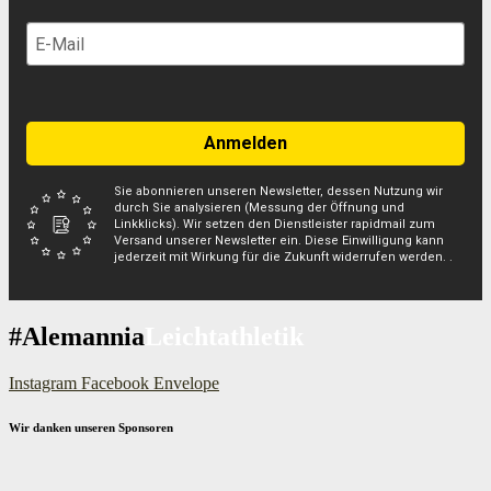
Anmelden
Sie abonnieren unseren Newsletter, dessen Nutzung wir
durch Sie analysieren (Messung der Öffnung und
Linkklicks). Wir setzen den Dienstleister rapidmail zum
Versand unserer Newsletter ein. Diese Einwilligung kann
jederzeit mit Wirkung für die Zukunft widerrufen werden. .
#Alemannia
Leichtathletik
Instagram
Facebook
Envelope
Wir danken unseren Sponsoren