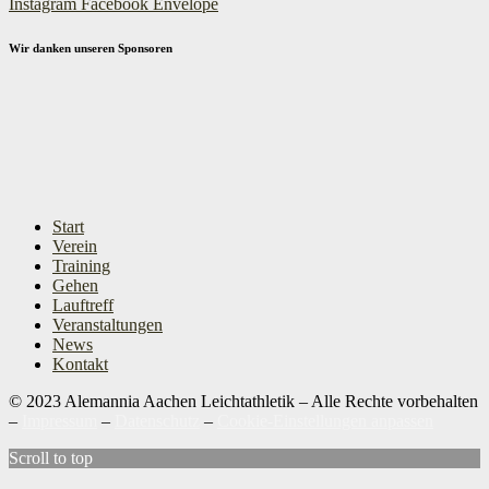
Instagram
Facebook
Envelope
Wir danken unseren Sponsoren
Start
Verein
Training
Gehen
Lauftreff
Veranstaltungen
News
Kontakt
© 2023 Alemannia Aachen Leichtathletik – Alle Rechte vorbehalten
–
Impressum
–
Datenschutz
–
Cookie-Einstellungen anpassen
Scroll to top