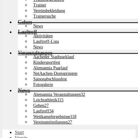
Trainer
Vereinsbekleidung
Trainersuche
Gehen
News
Lauftreff
Aktivitäten
Lauftreff-Liga
News
Veranstaltungen
Aachener Stadtparklauf
Kindersportfest
Alemannia Paarlauf
NetAachen-Domspringen
Saisonabschlussfest
Fotogalerie
News
Alemannia Veranstaltungen
32
Leichtathletik
115
Gehen
27
Lauftreff
34
Wettkampfergebnisse
118
Vereinsmitteilungen
27
Start
Verein