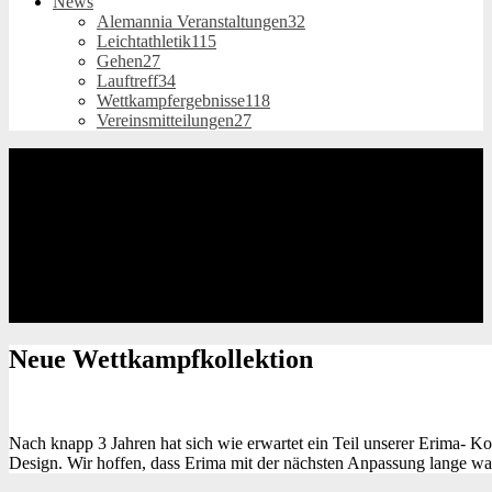
News
Alemannia Veranstaltungen
32
Leichtathletik
115
Gehen
27
Lauftreff
34
Wettkampfergebnisse
118
Vereinsmitteilungen
27
Neue
Wettkampfkollektion
Nach knapp 3 Jahren hat sich wie erwartet ein Teil unserer Erima- Ko
Design. Wir hoffen, dass Erima mit der nächsten Anpassung lange war